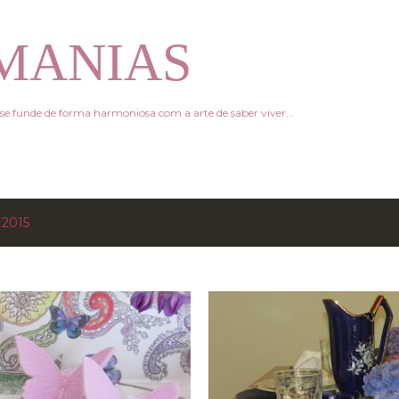
Avançar para o conteúdo principal
MANIAS
e funde de forma harmoniosa com a arte de saber viver...
 2015