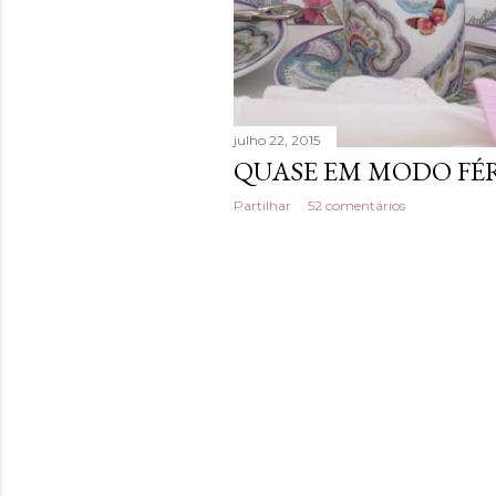
g
e
n
s
julho 22, 2015
QUASE EM MODO FÉRI
Partilhar
52 comentários